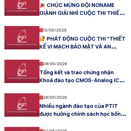
CHÚC MỪNG ĐỘI NONAME
GIÀNH GIẢI NHÌ CUỘC THI THIẾT
KẾ MCU–FPGA HÀ NỘI 2026
10/06/2026
PHÁT ĐỘNG CUỘC THI “THIẾT
KẾ VI MẠCH BẢO MẬT VÀ AN
TOÀN THÔNG TIN 2026”
08/06/2026
Tổng kết và trao chứng nhận
Khoá đào tạo CMOS-Analog IC
design 2026
28/05/2026
Nhiều ngành đào tạo của PTIT
được hưởng chính sách học bổng
theo Nghị định 179/2026/NĐ-CP
của Chính phủ
02/05/2026