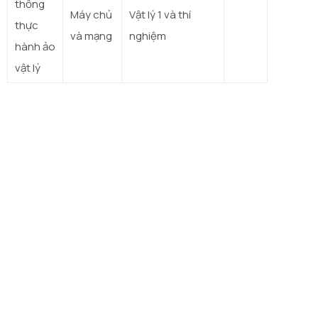
thống
Máy chủ
Vật lý 1 và thí
thực
và mạng
nghiệm
hành ảo
vật lý