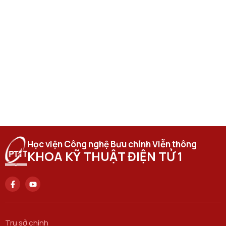
Học viện Công nghệ Bưu chính Viễn thông
KHOA KỸ THUẬT ĐIỆN TỬ 1
Trụ sở chính