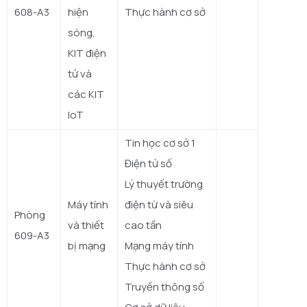
608-A3
hiện
Thực hành cơ sở
sóng,
KIT điện
tử và
các KIT
IoT
Tin học cơ sở 1
Điện tử số
Lý thuyết trường
Máy tính
điện từ và siêu
Phòng
và thiết
cao tần
609-A3
bị mạng
Mạng máy tính
Thực hành cơ sở
Truyền thông số