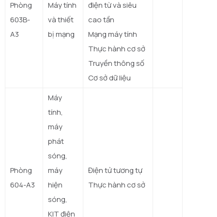
Phòng
Máy tính
điện từ và siêu
603B-
và thiết
cao tần
A3
bị mạng
Mạng máy tính
Thực hành cơ sở
Truyền thông số
Cơ sở dữ liệu
Máy
tính,
máy
phát
sóng,
Phòng
máy
Điện tử tương tự
604-A3
hiện
Thực hành cơ sở
sóng,
KIT điện