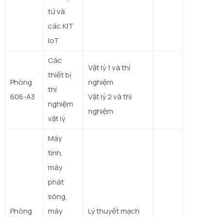
tử và
các KIT
IoT
Các
Vật lý 1 và thí
thiết bị
Phòng
nghiệm
thí
606-A3
Vật lý 2 và thí
nghiệm
nghiệm
vật lý
Máy
tính,
máy
phát
sóng,
Phòng
máy
Lý thuyết mạch