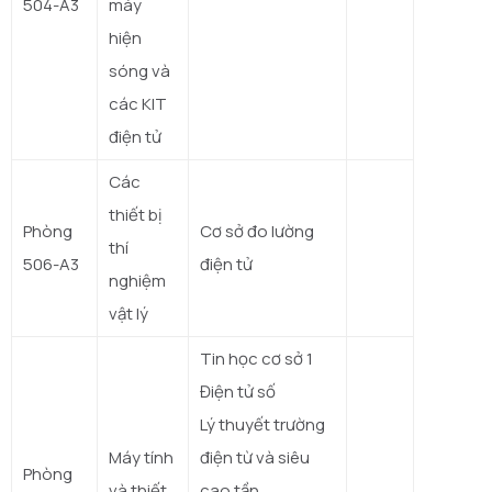
504-A3
máy
hiện
sóng và
các KIT
điện tử
Các
thiết bị
Phòng
Cơ sở đo lường
thí
506-A3
điện tử
nghiệm
vật lý
Tin học cơ sở 1
Điện tử số
Lý thuyết trường
Máy tính
điện từ và siêu
Phòng
và thiết
cao tần