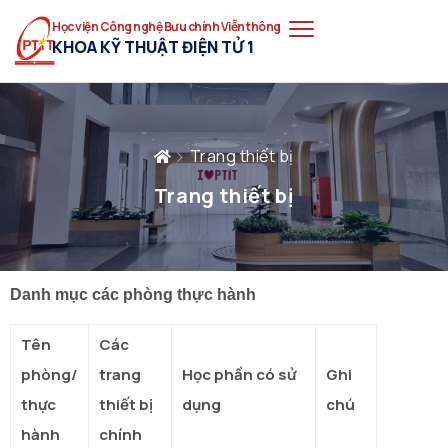
Học viện Công nghệ Bưu chính Viễn thông
KHOA KỸ THUẬT ĐIỆN TỬ 1
Trang thiết bị
Trang thiết bị
Danh mục các phòng thực hành
Tên
Các
phòng/
trang
Học phần có sử
Ghi
thực
thiết bị
dụng
chú
hành
chính