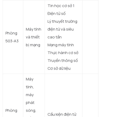
Tin học cơ sở 1
Điện tử số
Lý thuyết trường
Máy tính
điện từ và siêu
Phòng
và thiết
cao tần
503-A3
bị mạng
Mạng máy tính
Thực hành cơ sở
Truyền thông số
Cơ sở dữ liệu
Máy
tính,
máy
phát
Phòng
sóng,
Cấu kiện điện tử