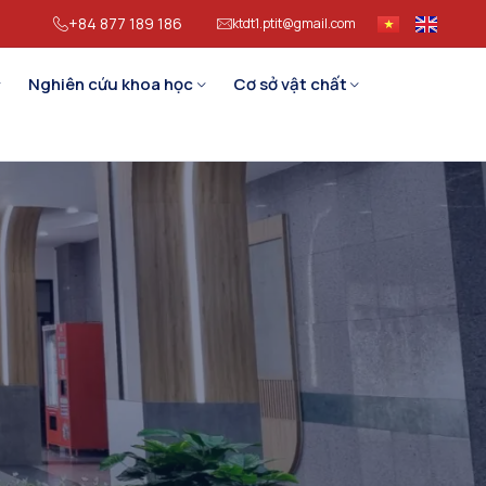
+84 877 189 186
ktdt1.ptit@gmail.com
Nghiên cứu khoa học
Cơ sở vật chất