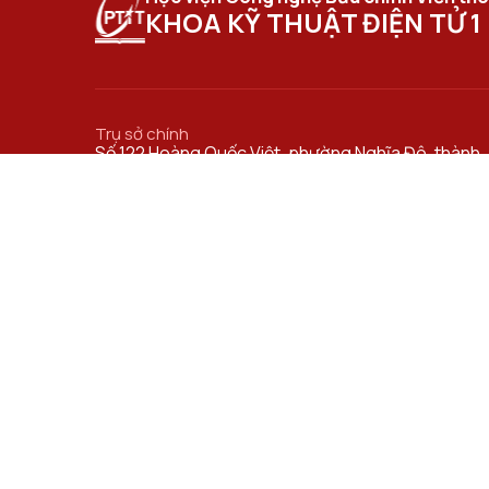
KHOA KỸ THUẬT ĐIỆN TỬ 1
Trụ sở chính
Số 122 Hoàng Quốc Việt, phường Nghĩa Đô, thành
phố Hà Nội.
Cơ sở đào tạo tại Hà Nội
Số 96A Trần Phú, phường Hà Đông, thành phố Hà
Nội.
ĐƯỜNG DẪN LIÊN KẾT
Bộ Khoa học và Công nghệ
Viện Khoa học Kỹ thuật Bưu điện
Viện Kinh tế Bưu điện