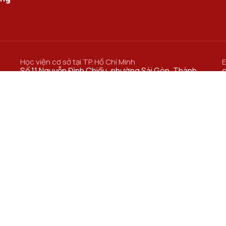
Học viện cơ sở tại TP. Hồ Chí Minh
E
Số 11 Nguyễn Đình Chiểu, phường Sài Gòn, Thành
phố Hồ Chí Minh.
Cơ sở đào tạo tại TP Hồ Chí Minh
Số 97 Man Thiện, phường Tăng Nhơn Phú, thành
phố Hồ Chí Minh.
Học viện Cơ sở TP. Hồ Chí Minh​
C
Trung tâm Đào tạo Bưu chính Viễn thông
Trung tâm Đào tạo quốc tế
C